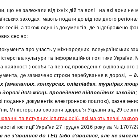
, що не залежали від їхніх дій та волі і на які вони н
їнських заходах, мають подати до відповідного регіон
 сесій, а також один із документів, де відображено фа
ових сесіях:
документа про участь у міжнародних, всеукраїнських за
ністерства культури та інформаційної політики України, 
за наявності) особи та період проведення відповідного з
кумента, де зазначено строки перебування в дорозі,
–
д
х (змаганнях, конкурсах, олімпіадах, турнірах тощ
 дорозі до/з місць проведення відповідних заходів;
азі подання документів електронною поштою), зазначених 
аїни, Міністерства охорони здоров’я України від 29 сер
ванні та вступних іспитах осіб, які мають певні захвор
терстві юстиції України 27 грудня 2016 року за № 1707/2
які не з’явилися до ТЕЦ (або з’явилися, але не змог