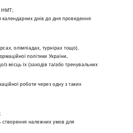
я НМТ;
ім календарних днів до дня проведення
сах, олімпіадах, турнірах тощо),
ормаційної політики України,
о/з місць їх (заходів та/або тренувальних
аційної роботи через одну з таких
;
ть створення належних умов для