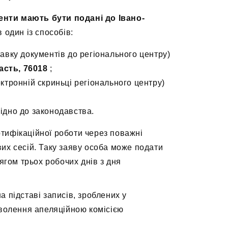
енти мають бути подані до Івано-
 один із способів:
авку документів до регіонального центру)
асть, 76018
;
ктронній скриньці регіонального центру)
ідно до законодавства.
ртифікаційної роботи через поважні
х сесій. Таку заяву особа може подати
гом трьох робочих днів з дня
а підставі записів, зроблених у
волення апеляційною комісією