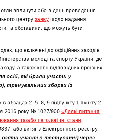
е могли вплинути або в день проведення
ального центру
заяву
щодо надання
кти та обставини, що можуть бути
ходах, що включені до офіційних заходів
Міністерства молоді та спорту України, де
аходу, а також копії відповідних проїзних
ля осіб, які брали участь у
о), тренувальних зборах із
в абзацах 2–5, 8, 9 підпункту 1 пункту 2
пня 2016 року № 1027/900
«Деякі питання
ювання та/або патологічні стани,
9837, або витяг з Електронного реєстру
ли взяти участі в тестуванні) через