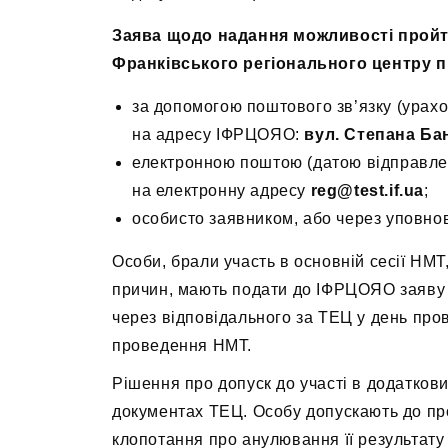
Заява щодо надання можливості пройти
Франківського регіонального центру 
за допомогою поштового зв’язку (урахо
на адресу ІФРЦОЯО:
вул. Степана Бан
електронною поштою (датою відправленн
на електронну адресу
reg@test.if.ua
;
особисто заявником, або через уповно
Особи, брали участь в основній сесії НМ
причин, мають подати до ІФРЦОЯО заяву 
через відповідального за ТЕЦ у день про
проведення НМТ.
Рішення про допуск до участі в додаткови
документах ТЕЦ. Особу допускають до пр
клопотання про анулювання її результату