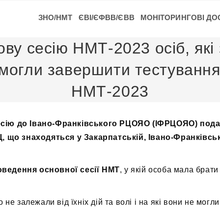
ЗНО/НМТ
ЄВІ/ЄФВВ/ЄВВ
МОНІТОРИНГОВІ ДО
ову сесію НМТ-2023 осіб, які
могли завершити тестування 
НМТ-2023
есію до Івано-Франківського РЦОЯО (ІФРЦОЯО) пода
Ц, що знаходяться у Закарпатській, Івано-Франківськ
оведення основної сесії НМТ
, у якій особа мала брат
не залежали від їхніх дій та волі і на які вони не могл