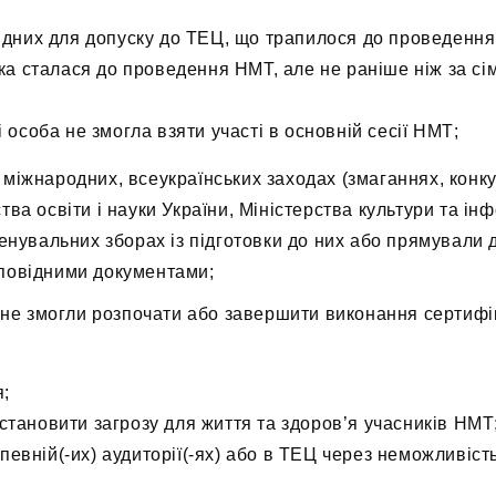
хідних для допуску до ТЕЦ, що трапилося до проведенн
яка сталася до проведення НМТ, але не раніше ніж за с
 особа не змогла взяти участі в основній сесії НМТ;
міжнародних, всеукраїнських заходах (змаганнях, конкур
ва освіти і науки України, Міністерства культури та інф
енувальних зборах із підготовки до них або прямували д
дповідними документами;
е не змогли розпочати або завершити виконання сертифік
я;
тановити загрозу для життя та здоров’я учасників НМТ
евній(-их) аудиторії(-ях) або в ТЕЦ через неможливіс