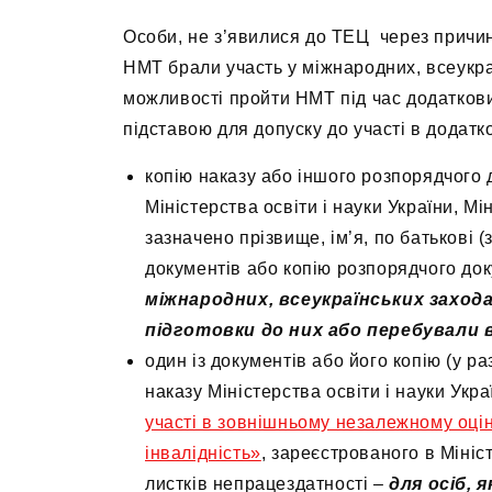
Особи, не з’явилися до ТЕЦ через причини
НМТ брали участь у міжнародних, всеукра
можливості пройти НМТ під час додаткових
підставою для допуску до участі в додатк
копію наказу або іншого розпорядчого 
Міністерства освіти і науки України, Мі
зазначено прізвище, ім’я, по батькові (
документів або копію розпорядчого до
міжнародних, всеукраїнських захода
підготовки до них або перебували в
один із документів або його копію (у р
наказу Міністерства освіти і науки Укр
участі в зовнішньому незалежному оціню
інвалідність»
, зареєстрованого в Мініс
листків непрацездатності
–
для осіб, 