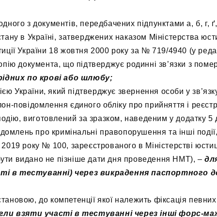
дного з документів, передбачених підпунктами а, б, г, ґ,
стану в Україні, затверджених наказом Міністерства юст
тиції України 18 жовтня 2000 року за № 719/4940 (у реда
 копію документа, що підтверджує родинні зв’язки з пом
рідних по крові або шлюбу;
єю України, який підтверджує звернення особи у зв’язк
алон-повідомлення єдиного обліку про прийняття і реєст
дію, виготовлений за зразком, наведеним у додатку 5 
овідомлень про кримінальні правопорушення та інші поді
 2019 року № 100, зареєстрованого в Міністерстві юстиц
бути видано не пізніше дати дня проведення НМТ), –
для
асті в тестуванні) через викрадення паспортного д
становою, до компетенції якої належить фіксація певни
могли взяти участі в тестуванні через інші форс-м