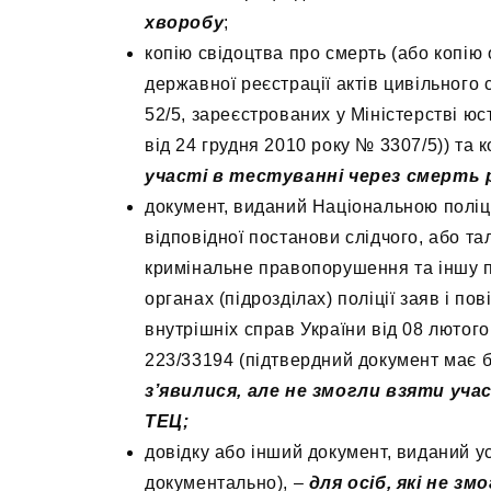
хворобу
;
копію свідоцтва про смерть (або копію о
державної реєстрації актів цивільного 
52/5, зареєстрованих у Міністерстві юс
від 24 грудня 2010 року № 3307/5)) та
участі в тестуванні через смерть 
документ, виданий Національною поліці
відповідної постанови слідчого, або т
кримінальне правопорушення та іншу по
органах (підрозділах) поліції заяв і п
внутрішніх справ України від 08 лютого
223/33194 (підтвердний документ має 
з’явилися, але не змогли взяти уч
ТЕЦ;
довідку або інший документ, виданий у
документально), –
для осіб, які не з