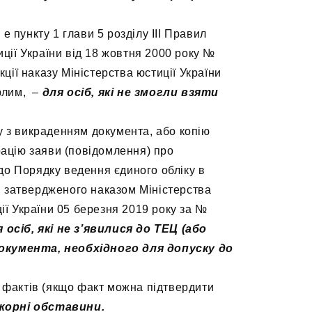
 е пункту 1 глави 5 розділу ІІІ Правил
иції України від 18 жовтня 2000 року №
кції наказу Міністерства юстиції України
ерлим, –
для осіб, які не змогли взяти
у з викраденням документа, або копію
рацію заяви (повідомлення) про
до Порядку ведення єдиного обліку в
ї, затвердженого наказом Міністерства
ії України 05 березня 2019 року за №
 осіб, які не з’явилися до ТЕЦ (або
окумента, необхідного для допуску до
х фактів (якщо факт можна підтвердити
ажорні обставини.