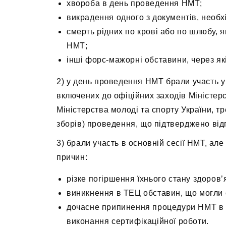
хвороба в день проведення НМТ;
викрадення одного з документів, необ
смерть рідних по крові або по шлюбу, 
НМТ;
інші форс-мажорні обставини, через які
2) у день проведення НМТ брали участь у 
включених до офіційних заходів Міністерст
Міністерства молоді та спорту України, тр
зборів) проведення, що підтверджено ві
3) брали участь в основній сесії НМТ, ал
причин:
різке погіршення їхнього стану здоров’
виникнення в ТЕЦ обставин, що могли с
дочасне припинення процедури НМТ в п
виконання сертифікаційної роботи.