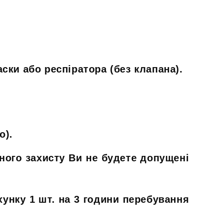
ски або респіратора (без клапана).
о).
ьного захисту Ви не будете допущені
хунку 1 шт. на 3 години перебування