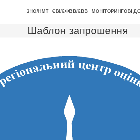
ЗНО/НМТ
ЄВІ/ЄФВВ/ЄВВ
МОНІТОРИНГОВІ Д
Шаблон запрошення