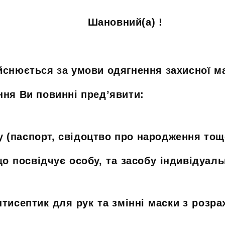
Шановний(a)
!
йснюється за умови одягнення захисної ма
ння Ви повинні пред’явити:
у (паспорт, свідоцтво про народження тощ
що посвідчує особу, та засобу індивідуал
тисептик для рук та змінні маски з розра