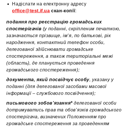
Надіслати на електронну адресу
office@test.if.ua
скан-копії
:
подання про реєстрацію громадських
спостерігачів
(
у поданні, скріпленим печаткою,
зазначається прізвище, ім’я, по батькові, рік
народження, контактний телефон особи,
делегованої здійснювати громадське
спостереження, а також територіальні межі
(область), де планується проведення
громадського спостереження);
документа, який посвідчує особу
, указану у
поданні (для делегованої засобами масової
інформації – службового посвідчення);
письмового зобов’язання*
делегованої особи
дотримуватись прав та обов’язків громадського
спостерігача, визначених Положенням про
громадське спостереження за проведенням